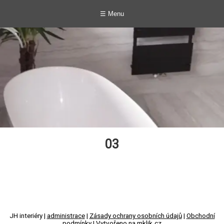
☰ Menu
03
JH interiéry |
administrace
|
Zásady ochrany osobních údajů
|
Obchodní
podmínky
|
Vytvořeno na mklik.cz